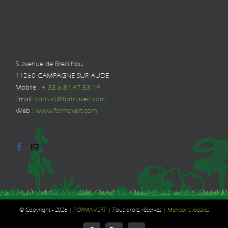
5 avenue de Brezilhou
11260 CAMPAGNE SUR AUDE
Mobile :
+ 33.6.81.47.53.19
Email:
contact@formavert.com
Web :
www.formavert.com
© Copyright -
2026 |
FORMAVERT
| Tous droits réservés |
Mentions légales