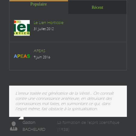
Populaire
Récent
Le Lien Horticole
31 juillet 2012
APEAS
9 juin 2016
L’erreur traitée est génératrice de la Vérité... On connaît
contre une connaissance antérieure, en détruisant des
connaissances mal faites, en surmontant ce qui, dans
l’esprit même, fait obstacle à la spiritualisation.
Gaston
,
La formation de l'esprit scientifique
BACHELARD
(1938)