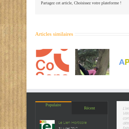
Partagez cet article, Choisissez votre plateforme !
Articles similaires
Cosens
Vida pura vida
APEAS
R
Populaire
Récent
L’er
Vér
con
Le Lien Horticole
dét
fai
31 juillet 2012