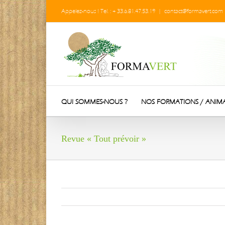
Passer
Appelez-nous ! Tel. : + 33.6.81.47.53.19
|
contact@formavert.com
au
contenu
QUI SOMMES-NOUS ?
NOS FORMATIONS / ANIM
Revue « Tout prévoir »