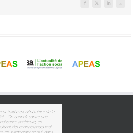
Facebook
X
LinkedIn
Email
evue « TSA »
APEAS
reur traitée est génératrice de la
ité... On connaît contre une
naissance antérieure, en
ruisant des connaissances mal
tes, en surmontant ce qui, dans