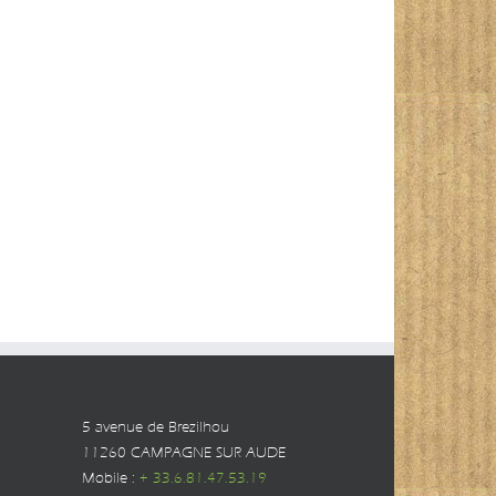
5 avenue de Brezilhou
11260 CAMPAGNE SUR AUDE
Mobile :
+ 33.6.81.47.53.19