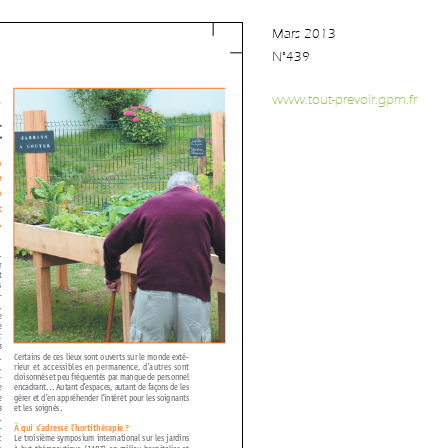
Mars 2013
N°439
www.tout-prevoir.gpm.fr