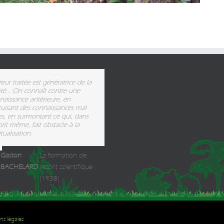
reur traitée est génératrice de la
ité... On connaît contre une
naissance antérieure, en
ruisant des connaissances mal
tes, en surmontant ce qui, dans
prit même, fait obstacle à la
itualisation.
Gaston
,
La formation de
BACHELARD
l'esprit scientifique
(1938)
ns légales