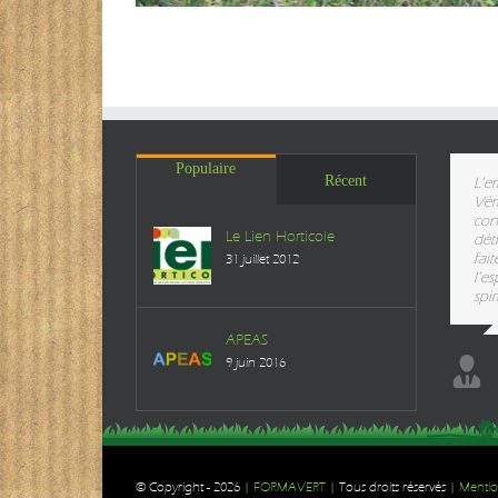
Populaire
Récent
L’er
Vér
con
Le Lien Horticole
dét
fai
31 juillet 2012
l’es
spir
APEAS
9 juin 2016
© Copyright -
2026 |
FORMAVERT
| Tous droits réservés |
Mentio