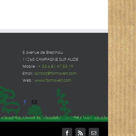
5 avenue de Brezilhou
11260 CAMPAGNE SUR AUDE
Mobile :
+ 33.6.81.47.53.19
Email:
contact@formavert.com
Web :
www.formavert.com
Facebook
Rss
Email