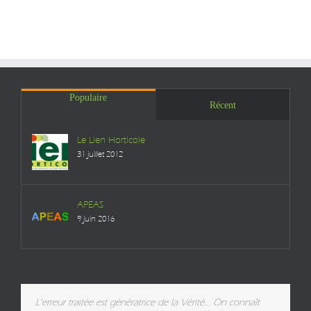
Populaire
Récent
Le Lien Horticole
31 juillet 2012
APEAS
9 juin 2016
L’erreur traitée est génératrice de la Vérité... On connaît