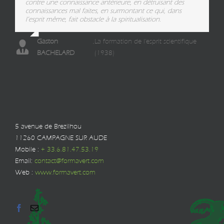
contre une connaissance antérieure, en détruisant des
connaissances mal faites, en surmontant ce qui, dans
l’esprit même, fait obstacle à la spiritualisation.
Gaston
,
La formation de l'esprit scientifique
BACHELARD
(1938)
5 avenue de Brezilhou
11260 CAMPAGNE SUR AUDE
Mobile :
+ 33.6.81.47.53.19
Email:
contact@formavert.com
Web :
www.formavert.com